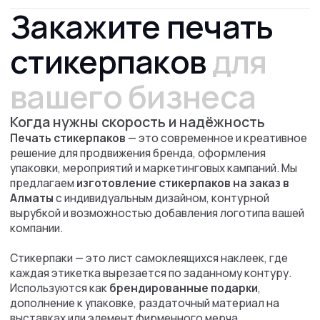
стикерпаков с логотипом
возможна как по вашему
макету, так и с нашей помощью в разработке дизайна.
Характеристики:
Печать стикерпаков — от 50 штук
Материалы: самоклеящаяся виниловая пленка
(глянцевая/матовая)
Цветная печать + защитная ламинация
Формат: А5, А6, кастомные
Контурная резка под каждый стикер
Индивидуальный дизайн под бренд
Срок изготовления: от 3 рабочих дней
Узнать
стоимость
печати
стикерпаков
Рассчитывайте заказ онлайн,
отслеживайте статусы заказа в личном
кабинете, копите бонусы и тратьте их на