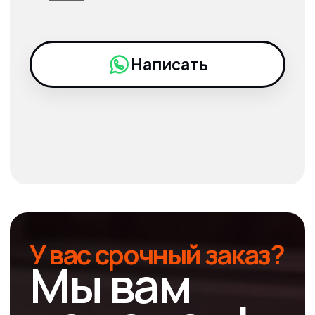
стикерпаков
Мы можем напечатать готовые макеты
или разработать дизайн с нуля.
При отправке макетов на печать,
проверьте их на соответствие
техническим требованиям.
Шрифты
Форматы
Цветовая
файлов
модель
pdf, eps,
переведены
tiff, png, cdr,
в кривые
psd
CMYK
Нужна помощь
Смотреть все
технические требования
к печати