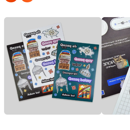
Связаться
с нами
Услуги
Полиграфия
Сувенирная продукция
Таблички и вывески
Бумажные пакеты
Широкоформатная печать
Бейджи
Печати и штампы
Рекламные конструкции
Гардеробные номерки
Информация
О нас
Наше портфолио
Отзывы
Прайс
Вопрос-Ответ