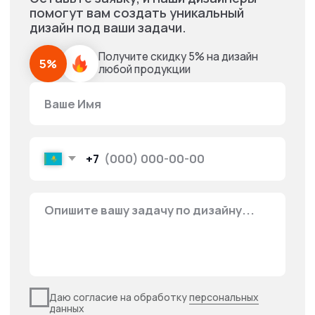
Наши
работы
Требования для
печати