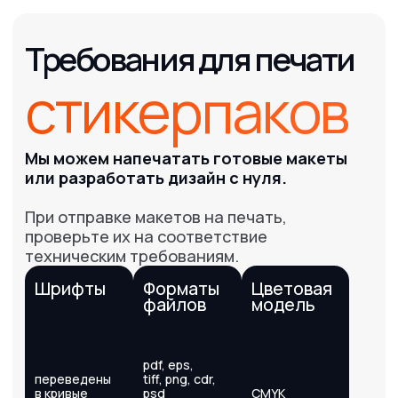
Оплата/Доставка
Новости и Статьи
Клиентам
БЫСТРЫЙ ЗАКАЗ
Требования к макетам
Политика конфиденциальности
Реквизиты
Адрес и телефон
типографии
По будням с 09:00 до 18:00
+7 727 31 001 62
+7 700 31 000 20
г. Алматы, ул. Макатаева 117Г
Расчёт заказа
info@pxl.kz
Рейтинг
4.9
2ГИС
© PrintOnline, 2011-2025
Все права защищены.
ВАЖНО!
Сайт носит исключительно информационный
характер и никакая информация, опубликованная на
нём, ни при каких условиях не является публичной
офертой.