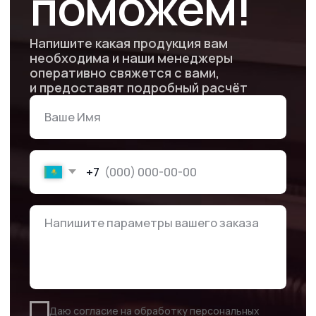
Почему стоит
выбрать нас для
печати
стикерпаков?
Предлагаем широкий перечень услуг: от разработки
макета с нуля, до срочного изготовления любого
тиража
Высокое качество
продукции
Мы выбираем только качественные материалы
и строго контролируем вид продукции
Собственное
производство
Высокий контроль качества, снижение стоимости
и уменьшение сроков выполнения работы.