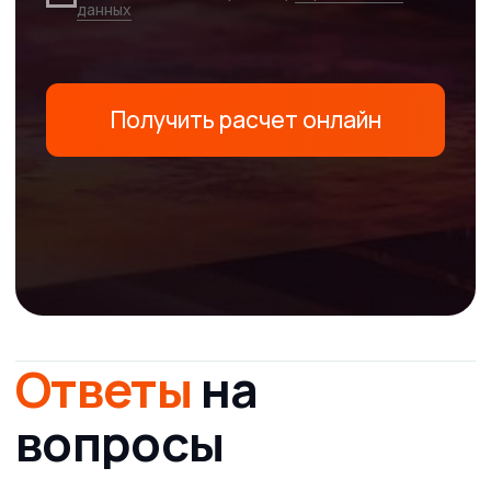
Низкая стоимость
продукции
Работаем без посредников
и с минимальной наценкой
Гарантия
сотрудничества
Работаем с 2011 года. В нашем арсенале сотни
довольных клиентов и тысячи выполненных заказов
Другая
продукция