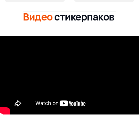
Видео
стикерпаков
Закажите печать
стикерпаков
для
вашего бизнеса
Когда нужны скорость и надёжность
Печать стикерпаков
— это современное и креативное
решение для продвижения бренда, оформления
упаковки, мероприятий и маркетинговых кампаний. Мы
предлагаем
изготовление стикерпаков на заказ в
Алматы
с индивидуальным дизайном, контурной
вырубкой и возможностью добавления логотипа вашей
компании.
Стикерпаки — это лист самоклеящихся наклеек, где
каждая этикетка вырезается по заданному контуру.
Используются как
брендированные подарки
,
дополнение к упаковке, раздаточный материал на
выставках или элемент фирменного мерча.
Мы производим
стикерпаки для бизнеса
на
качественной
виниловой пленке
, устойчивой к влаге,
выгоранию и механическим повреждениям.
Печать