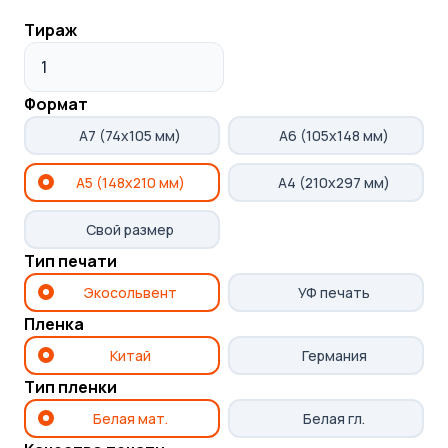
Выполним ваш заказ
Тираж
в согласованные сроки
Формат
A7 (74x105 мм)
A6 (105x148 мм)
🔥 Другие
A5 (148x210 мм)
A4 (210x297 мм)
варианты наклеек
Свой размер
Тип печати
Экосольвент
УФ печать
Пленка
Китай
Германия
Тип пленки
Белая мат.
Белая гл.