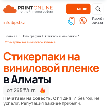
МЕНЮ
Расчёт
info@pxl.kz
заказа
Главная
Полиграфия
Стикеры и наклейки
/
/
/
Стикерпаки на
Стикерпак на виниловой пленке
виниловой пленке
в Алматы
от 265 ₸/шт.
Печатаем на совесть. От 1 дня.
И без “ой, не
успели”. Репутация важнее прибыли.
Скидка 5%
при заказе на сайте
Бесплатная доставка
при заказе от 50000 ₸*
Получить расчёт печати
Написать