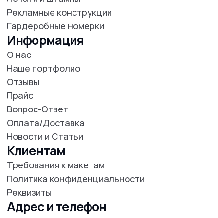
+7 700 31 000 20
г. Алматы, ул. Макатаева 117Г
Расчёт заказа
info@pxl.kz
Рейтинг
4.9
2ГИС
© PrintOnline, 2011-2025
Все права защищены.
ВАЖНО!
Сайт носит исключительно информационный
характер и никакая информация, опубликованная на
нём, ни при каких условиях не является публичной
БЫСТРЫЙ ЗАКАЗ
офертой.