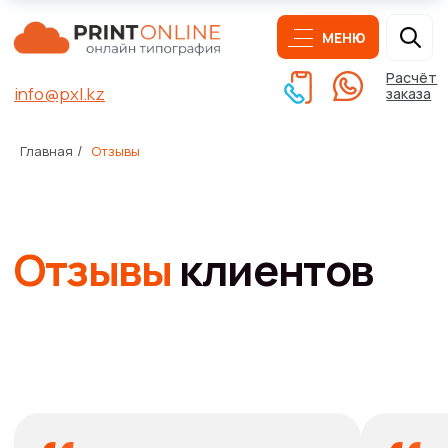
МЕНЮ
Расчёт
info@pxl.kz
заказа
Главная
Отзывы
/
Отзывы
клиентов
Хочу выразить благодарность
Работаем с Pixel уже достаточ
отдельно менеджеру Галине
долго. В основном качеством
за оперативную и качественную
предоставляемых услуг доволь
работу. Печать большого тиража была
Бывают сильно загружены, но в
выполнена в кратчайшие сроки, чётко
стараются ответить и ускорит
и без нареканий. Приятно иметь дело
процесс. Удачи и роста в Ваше
с профессионалом
хорошем деле!