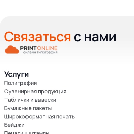
Бумажные пакеты
Широкоформатная печать
Бейджи
Печати и штампы
Рекламные конструкции
Гардеробные номерки
Информация
О нас
Наше портфолио
Отзывы
Прайс
Вопрос-Ответ
Оплата/Доставка
Новости и Статьи
Клиентам
Требования к макетам
Политика конфиденциальности
Реквизиты
Адрес и телефон
типографии
По будням с 09:00 до 18:00
+7 727 31 001 62