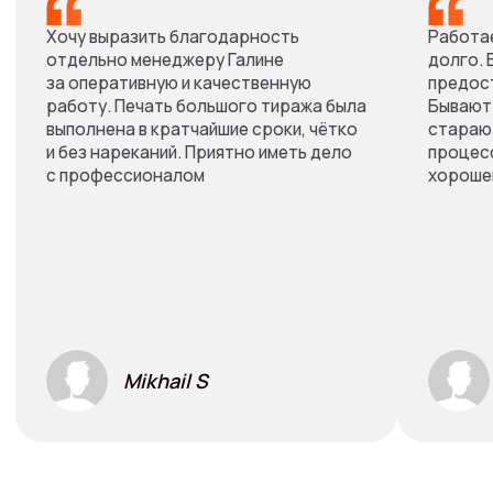
Mikhail S
Амир Ашигалиев
Связаться
с нами
Услуги
Полиграфия
Сувенирная продукция
Таблички и вывески