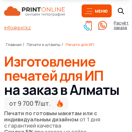
МЕНЮ
Расчёт
info@pxl.kz
заказа
Изготовление
Главная
Печати и штампы
Печати для ИП
/
/
печатей для ИП
на заказ в Алматы
от 9 700 ₸/шт.
Печати по готовым макетам или с
индивидуальным дизайном
от 1 дня
с гарантией качества
Скидка 5%
при заказе на сайте
Бесплатная доставка
при заказе от 50000 ₸*
Получить расчёт печати
Написать