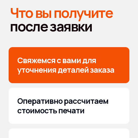
Почему стоит
выбрать нас для
изготовления
печатей для ИП?
Предлагаем широкий перечень услуг: от разработки
макета с нуля, до срочного изготовления печатей для
бизнеса.
Высокое качество
продукции
Мы выбираем только качественные материалы и строго
контролируем вид продукции
Собственное
производство
Высокий контроль качества, снижение стоимости
и уменьшение сроков выполнения работы.