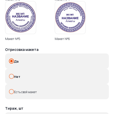
Макет №5
Макет №6
Отрисовка макета
Да
Что вы получите
Нет
после заявки
Есть свой макет
Свяжемся с вами для
уточнения деталей заказа
Тираж, шт