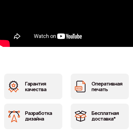
Разработка
Бесплатная
дизайна
доставка*
Заказать
изготовление
печатей со своим
макетом в
PRINT
ONLINE
Когда нужны скорость и надёжность.
Нужна надежная печать для вашего бизнеса? Мы
предлагаем изготовление печатей для индивидуальных
предпринимателей на заказ. Высокое качество и
оперативность – наши главные приоритеты.
Характеристики:
Тип оснастки: автоматическая
Диаметр печати: 40-42 мм
Цвет краски: синий