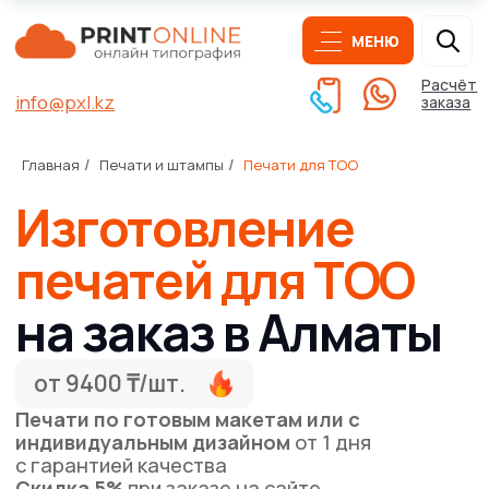
МЕНЮ
Расчёт
info@pxl.kz
заказа
Изготовление
Главная
Печати и штампы
Печати для ТОО
/
/
печатей для ТОО
на заказ в Алматы
от 9400 ₸/шт.
Печати по готовым макетам или с
индивидуальным дизайном
от 1 дня
с гарантией качества
Скидка 5%
при заказе на сайте
Бесплатная доставка
при заказе от 50000 ₸*
Получить расчёт печати
Написать