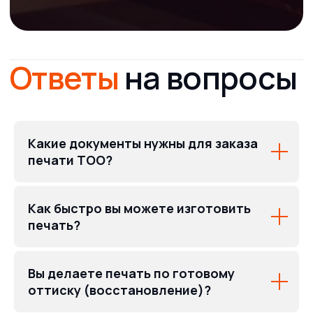
Услуги
Полиграфия
Сувенирная продукция
Таблички и вывески
Бумажные пакеты
Широкоформатная печать
Какие документы нужны для заказа
Бейджи
Печати и штампы
печати ТОО?
Рекламные конструкции
Гардеробные номерки
Информация
Как быстро вы можете изготовить
О нас
печать?
Наше портфолио
Отзывы
Прайс
Вопрос-Ответ
Вы делаете печать по готовому
Оплата/Доставка
оттиску (восстановление)?
Новости и Статьи
Клиентам