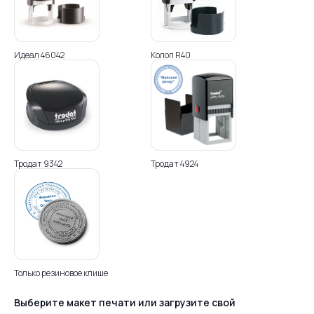
Идеал 46042
Колоп R40
Тродат 9342
Тродат 4924
Только резиновое клише
Выберите макет печати или загрузите свой