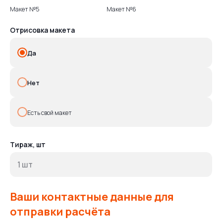
Макет №5
Макет №6
Отрисовка макета
Да
Нет
Что вы получите
после заявки
Есть свой макет
Тираж, шт
Свяжемся с вами для
уточнения деталей заказа
Оперативно рассчитаем
Ваши контактные данные для
стоимость печати
отправки расчёта