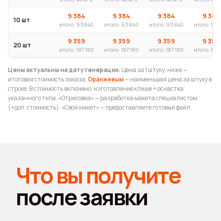
9 384
9 384
9 384
9 384
10 шт
итого: 93 840
итого: 93 840
итого: 93 840
итого: 93 
9 359
9 359
9 359
9 359
20 шт
итого: 187 180
итого: 187 180
итого: 187 180
итого: 187 
Цены актуальны на дату генерации.
Цена за 1 штуку, ниже —
итоговая стоимость заказа.
Оранжевым
— наименьшая цена за штуку в
строке. В стоимость включено: изготовление клише + оснастка
указанного типа. «Отрисовка» — разработка макета специалистом
(+доп. стоимость). «Свой макет» — предоставляете готовый файл.
Почему стоит