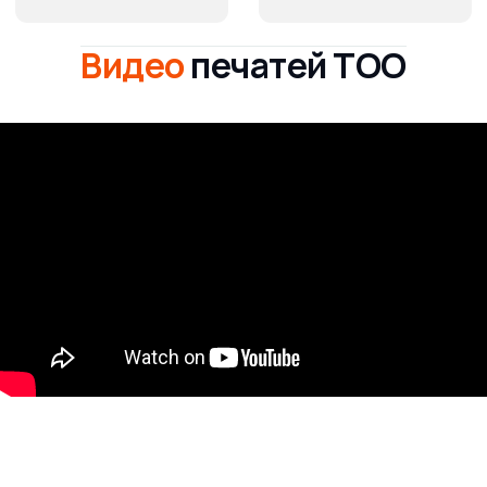
Видео
печатей ТОО
Заказать
изготовление
печатей со своим
макетом в
PRINT
ONLINE
Когда нужны скорость и надёжность.
Нужна надежная печать для вашего бизнеса? Мы
предлагаем изготовление печатей для индивидуальных
предпринимателей на заказ. Высокое качество и
оперативность – наши главные приоритеты.
Характеристики:
Тип оснастки: автоматическая
Диаметр печати: 40-42 мм
Цвет краски: синий