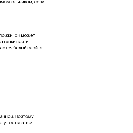
ямоугольником, если
дложки, он может
оттенки почти
ается белый слой, а
рачной. Поэтому
огут оставаться