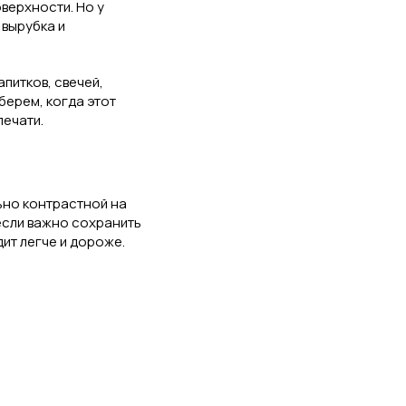
верхности. Но у
 вырубка и
питков, свечей,
берем, когда этот
печати.
ьно контрастной на
если важно сохранить
дит легче и дороже.