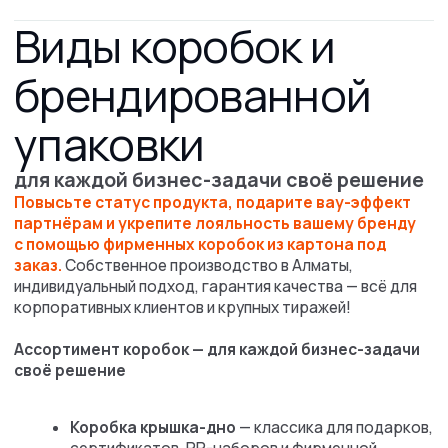
своё решение
Коробка крышка-дно
— классика для подарков,
сертификатов, PR-наборов и фирменной
продукции.
Коробка-книжка с магнитным клапаном
—
премиальное решение для презентаций, VIP-
клиентов и каталогов.
Коробка крышка-дно с двойным бортом
—
усиленная упаковка для тяжелых или ценных
товаров.
Коробки-пенал (слайдер/футляр)
—
изысканная подача бутылок, аксессуаров
и корпоративных сувениров.
Все коробки доступны для брендинга под ваш стиль
и реализуются в крупных партиях — от 500 штук,
оптимально для корпоративных подарков, промо-
мерча и массовых мероприятий.
🔥 Выберите
вариант коробки