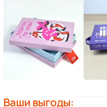
Вам необходим
дизайн
коробок?
Оставьте заявку, и наши дизайнеры
помогут вам создать уникальный
дизайн под ваши задачи.
Получите скидку 5% на дизайн
5%
любой продукции
+7
Даю согласие на обработку
персональных
данных