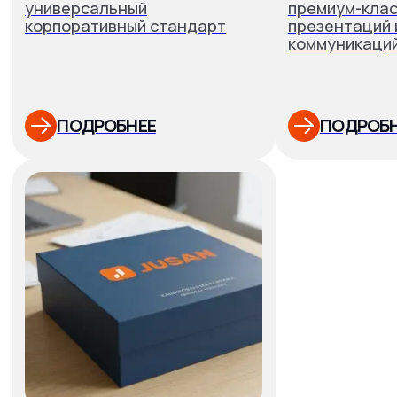
Ваши выгоды:
почему
заказывают у нас?
📦
Собственное производство
— контроль качества
на каждом этапе, персональный менеджер для B2B-
клиентов.