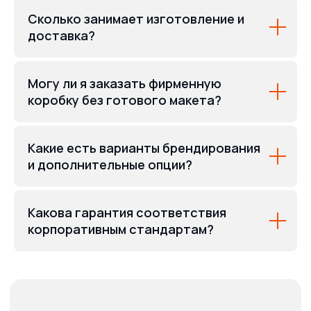
Сколько занимает изготовление и
Услуги
доставка?
Полиграфия
Сувенирная продукция
Таблички и вывески
Бумажные пакеты
Могу ли я заказать фирменную
Широкоформатная печать
коробку без готового макета?
Бейджи
Печати и штампы
Рекламные конструкции
Какие есть варианты брендирования
Гардеробные номерки
Информация
и дополнительные опции?
О нас
Наше портфолио
Отзывы
Какова гарантия соответствия
Прайс
корпоративным стандартам?
Вопрос-Ответ
Оплата/Доставка
Новости и Статьи
Клиентам
Требования к макетам
Политика конфиденциальности