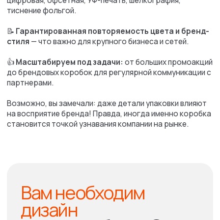
Как оформить
заказ
на коробки
для бизнеса —
шаги, которые
экономят ваше
время