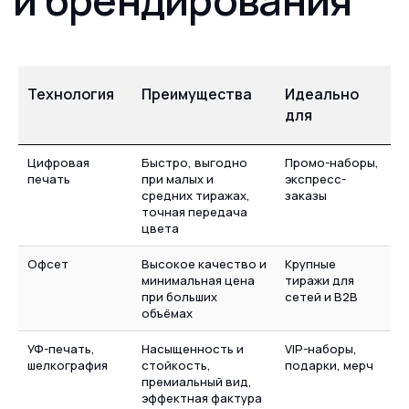
Доверие.
Репутация.
Технология
Преимущества
Идеально
Гарантии.
для
Онлайн-заказ печати коробок 24/7
Цифровая
Быстро, выгодно
Промо-наборы,
Реальные отзывы корпоративных клиентов —
портфолио и подтверждённое качество.
печать
при малых и
экспресс-
Работаем на рынке B2B c 2012 года. Более 2 000
средних тиражах,
заказы
000 выполненных заказов.
точная передача
Сертифицированные экологичные материалы.
цвета
Гарантия соблюдения брендбука крупных
федеральных и международных компаний.
Офсет
Высокое качество и
Крупные
Вопросы?
Всё пункты договора прозрачны,
минимальная цена
тиражи для
персональный менеджер на связи. При необходимости
при больших
сетей и B2B
— отправим тестовый образец перед запуском партии.
объёмах
УФ-печать,
Насыщенность и
VIP-наборы,
шелкография
стойкость,
подарки, мерч
премиальный вид,
Требования для
печати
эффектная фактура