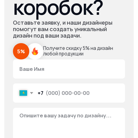
Выберите тип и форму коробки (крышка-дно,
книжка, слайдер, двойной борт) и технологию
брендирования.
Укажите размеры, требования к материалу,
пожелания по внутреннему оформлению.
Загрузите макет (или воспользуйтесь онлайн-
конструктором в 2 клика).
Ожидайте расчёт — персональный менеджер
всегда на связи.
Согласуйте макет и сроки. Доставим в офис или
на склад по всему Казахстану и СНГ.
Возможен заказ пакетов под ключ — для новогодних,
маркетинговых и HR задач с подбором оформления и
бонусами для корпоративных клиентов.
У вас срочный заказ?
Мы вам
поможем!
Напишите какая продукция вам
необходима и наши менеджеры