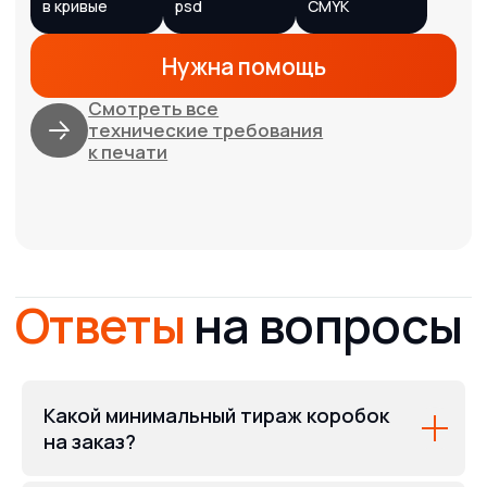
Связаться
с нами
Какой минимальный тираж коробок
на заказ?