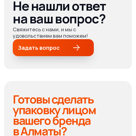
Реквизиты
Адрес и телефон
типографии
По будням с 09:00 до 18:00
+7 727 31 001 62
+7 700 31 000 20
г. Алматы, ул. Макатаева 117Г
Расчёт заказа
info@pxl.kz
Рейтинг
4.9
2ГИС
© PrintOnline, 2011-2025
Все права защищены.
ВАЖНО!
Сайт носит исключительно информационный
характер и никакая информация, опубликованная на
нём, ни при каких условиях не является публичной
БЫСТРЫЙ ЗАКАЗ
офертой.