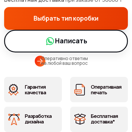
Оперативно ответим
на любой ваш вопрос
Гарантия
Оперативная
качества
печать
Разработка
Бесплатная
дизайна
доставка*
Виды коробок и
брендированной
упаковки
для каждой бизнес-задачи своё решение
Повысьте статус продукта, подарите вау-эффект
партнёрам и укрепите лояльность вашему бренду
с помощью фирменных коробок из картона под
заказ.
Собственное производство в Алматы,
индивидуальный подход, гарантия качества — всё для
корпоративных клиентов и крупных тиражей!
Ассортимент коробок — для каждой бизнес-задачи