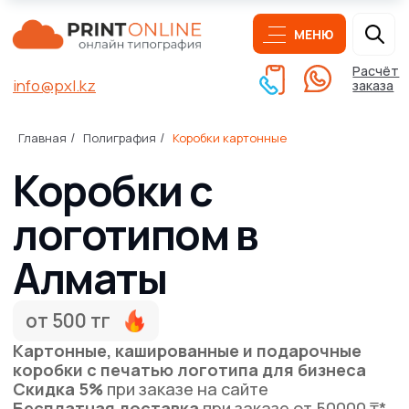
МЕНЮ
Расчёт
info@pxl.kz
заказа
Коробки с
Главная
Полиграфия
Коробки картонные
/
/
логотипом в
Алматы
от 500 тг
Картонные, кашированные и подарочные
коробки с печатью логотипа для бизнеса
Скидка 5%
при заказе на сайте
Бесплатная доставка
при заказе от 50000 ₸*
Выбрать тип коробки
Написать