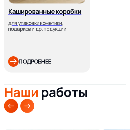
🔑
Полная кастомизация:
размеры, формы,
ложементы, окна, ленты, тиснение — под аудиторию
любого сегмента!
🚚
Доставка по Алматы, Казахстану и СНГ:
оперативно, надёжно, согласование сроков — в любой
офис.
💬
Онлайн-конструктор и калькулятор
— создавайте
макеты и считайте стоимость в 2 клика, даже ночью.
🎨
Все современные печатные технологии:
цифровая, офсетная, УФ-печать, шелкография,
тиснение фольгой.
📝
Гарантированная повторяемость цвета и бренд-
стиля
— что важно для крупного бизнеса и сетей.
👍
Масштабируем под задачи:
от больших промоакций
до брендовых коробок для регулярной коммуникации с
партнерами.
Возможно, вы замечали: даже детали упаковки влияют
на восприятие бренда! Правда, иногда именно коробка
становится точкой узнавания компании на рынке.