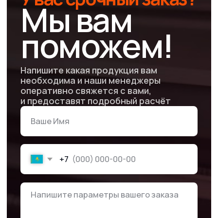
Не нашли ответ
на ваш вопрос?
Свяжитесь с нами, и мы с
удовольствием вам поможем!
Задать вопрос
Готовы сделать
упаковку лицом
вашего бренда
в Алматы?
Оформите заявку 24/7 — и получите
персональные условия под крупный заказ!
+7