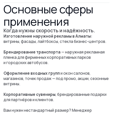
Связаться
с нами
Услуги
Полиграфия
Сувенирная продукция
Таблички и вывески
Бумажные пакеты
Широкоформатная печать
Бейджи
Печати и штампы
Рекламные конструкции
Гардеробные номерки
БЫСТРЫЙ ЗАКАЗ
Информация
О нас
Наше портфолио
Отзывы
Прайс