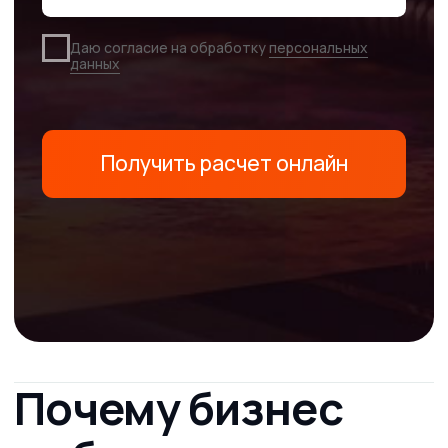
Брендированная наружная реклама
на перфорированной пленке
— это
современный способ заявить о
себе, не теряя прозрачности и света
в помещении. Для корпоративных
клиентов
предоставляем гибкие
условия, быстрый запуск заказов,
отсрочку или оплату по безналу
—
чтобы вы работали системно и на
результат.
Основные сферы
применения
Когда нужны скорость и надёжность.
Изготовление наружной рекламы в Алматы:
витрины, фасады, лайтбоксы, стекла бизнес-центров.