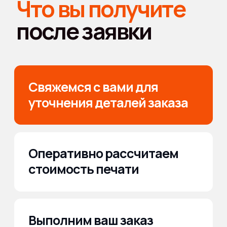
по индивидуальным размерам: 500×500 мм, 800×800 мм,
1000×1000 мм и под ваши задачи.
Конкурентный анализ показывает: большинство
компаний ограничиваются стандартной «печатью
на пленке» с минимальной проработкой деталей или
с посредническими цепочками. Мы же фокусируемся
на индивидуальной логистике, B2B-сопровождении,
гибких тиражах, чтобы вы решали свои задачи —
а не подстраивались под чужой прайс-лист. Честно?
Наши отзывы — главный тест системы.
Однако иногда заказчику важно не просто наклеить
рекламный макет, а встроить его в фирменный стиль,
запустить цепочку узнавания бренда. Поэтому
предоставляем возможности брендирования с учетом
бизнес-целей:
Корпоративные промо-наборы и мерч:
оформление
витрин магазинов под сезонные коллекции, limited
edition и спецакции.
Рекламные кампании:
полноцветная печать для
автопарков, общественного транспорта,
логистических компаний.
Подарочные и сувенирные решения:
имиджевые
наклейки, надписи, логотипы на окнах офисов и залов
переговоров.