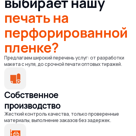
Брендирование транспорта
— наружная рекламная
пленка для фирменных корпоративных парков
и городских автобусов.
Оформление входных групп
и окон салонов,
магазинов, точек продаж — под промо, акции, сезонные
витрины.
Корпоративные сувениры
, брендированные подарки
для партнёров и клиентов.
Вам нужен нестандартный размер? Менеджер
просчитает варианты, поможет сформировать
оптовое или серийное решение под ваш бюджет —
учитываем все детали и закрываем задачи B2B-
компаний любой отрасли.
Ответы
на
вопросы