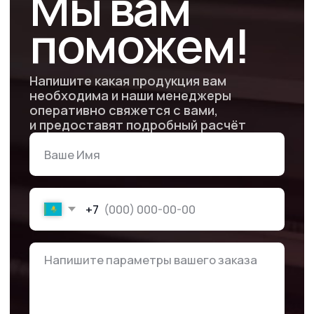
Устойчивость к погоде
Материал устойчив к ультрафиолету
и осадкам, не выцветает и не боится жары
или мороза.
Яркие и стойкие
изображения
Используемые технологии (экосольвент,
плоттерная резка, полноцвет) сохраняют
четкость, насыщенность и долговечность
изображения.
Легкая поклейка
и снятие
Удобное нанесение даже
на крупноформатные поверхности,
простой демонтаж без следов клея.