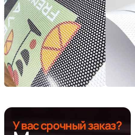
Экосольвентная
печать на пленке:
преимущества,
применение,
ключевые
особенности
Видимая
и светопроницаемая
реклама
Печать на перфорированной пленке — это
максимальная видимость вашей наружной
рекламы снаружи и светопроницаемость
внутри.