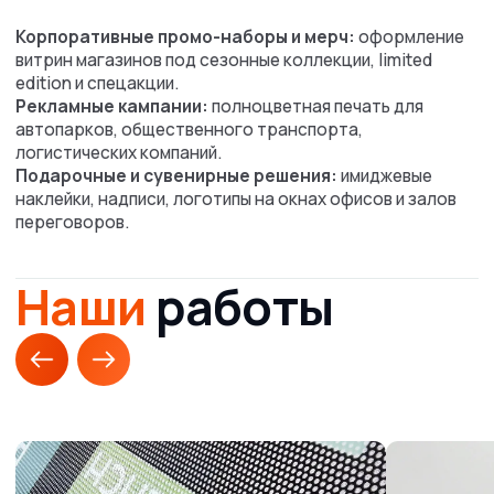
Жесткий контроль качества, только проверенные
материалы, выполнение заказов без задержек.
Собственное
производство
Печать и обработка заказа от 1 дня даже для крупных
тиражей. Не нужно ждать неделями.
Низкая стоимость
продукции
5% при онлайн-заказе и бесплатная доставка при
сумме от 50 000 ₸. Оформление заказа 24/7, оплата
любым способом.
Разнообразие
решений
Широкоформатная и интерьерная наружная реклама,
корпоративное брендирование, промопродукция,
оформление фасадов, витрин, транспорта.