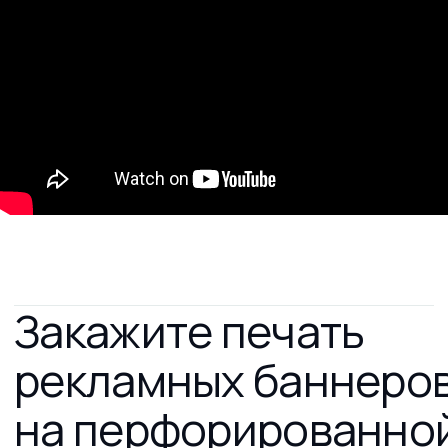
служит для нанесения различных напечатанных
изображений на внешнюю сторону стекол.
Пленка предназначена для оклейки стекол витрин,
транспорта и других прозрачных поверхностей.
Характеристики:
Широкоформатная интерьерная экосольвентная
печать - печать с высоким разрешением в 720 и 1440 dpi
Рассчитать
стоимость печати
оперативно рассчитаем стоимость,
а также расскажем про сроки выполнения
заказа и условия доставки