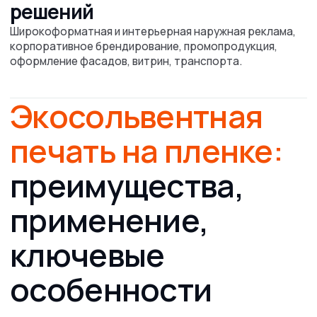
4 способа
использовать
печать на
перфорированной
пленке для
бизнеса
Витрины магазинов
и сервисных точек
Рекламная графика на стеклах без потери дневного
света. Легкий монтаж и смена по сезонам.
Фирменный транспорт
компаний
Фирменные принты, логотипы, акционные слоганы —
реклама движется вместе с вами.
Оформление входных групп
и фасадов