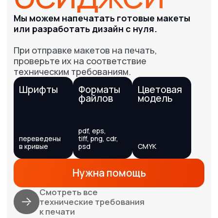
Связаться
с нами
Услуги
Полиграфия
Сувенирная продукция
Таблички и вывески
Бумажные пакеты
Широкоформатная печать
Бейджи
Печати и штампы
Рекламные конструкции
Гардеробные номерки
Информация
О нас
Наше портфолио
Отзывы
Прайс
Вопрос-Ответ
Оплата/Доставка