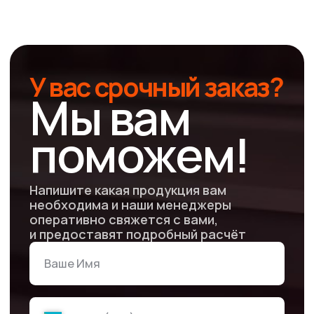
Мы можем напечатать готовые макеты
или разработать дизайн с нуля.
При отправке макетов на печать,
проверьте их на соответствие
техническим требованиям.
Шрифты
Форматы
Цветовая
файлов
модель
pdf, eps,
переведены
tiff, png, cdr,
в кривые
psd
CMYK
Нужна помощь
Смотреть все
технические требования
к печати
Почему стоит