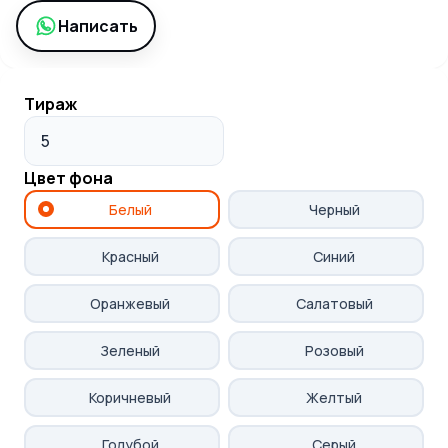
Написать
Тираж
Цвет фона
Что вы получите
Белый
Черный
после заявки
Красный
Синий
Свяжемся с вами для
Оранжевый
Салатовый
уточнения деталей заказа
Зеленый
Розовый
Оперативно рассчитаем
Коричневый
Желтый
стоимость печати
Голубой
Серый