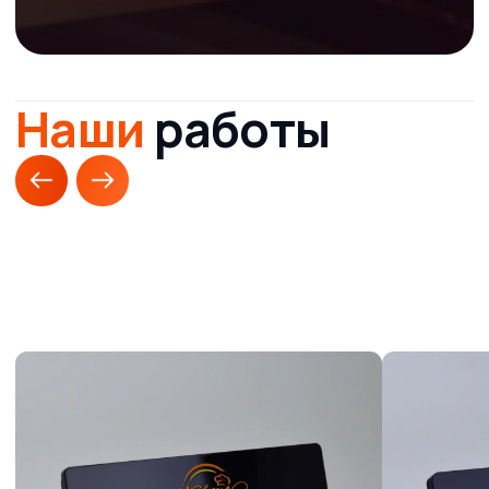
Низкая стоимость
продукции
Работаем без посредников и с минимальной наценкой
Гарантия
сотрудничества
Работаем с 2011 года. В нашем арсенале сотни
довольных клиентов и тысячи выполненных заказов
Другая
продукция