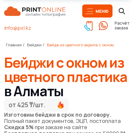
МЕНЮ
Расчёт
info@pxl.kz
заказа
Бейджи с окном из
Главная
Бейджи
Бейдж из цветного акрила с окном
/
/
цветного пластика
в Алматы
от 425 ₸/шт.
Изготовим бейджи в срок по договору.
Полный пакет документов, ЭЦП, постоплата
Скидка 5%
при заказе на сайте
Бесплатная доставка
при заказе от 50000 ₸*
Получить расчёт печати
Написать