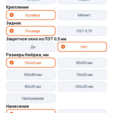
Крепление
Выполним ваш заказ
Булавка
Магнит
в согласованные сроки
Задник
Роумарк
ПЭТ 0,75
Защитное окно из ПЭТ 0,5 мм
Выберите другие
Да
Нет
Размеры бейджа, мм
типы бейджей
70х40 мм
80х50 мм
100х80 мм
70х20 мм
80х25 мм
100х30 мм
Свой размер
Нанесение
Бейдж
Бейдж из пластика
Б
Бейдж