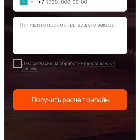
выбрать нас для
изготовления
пластиковых
бейджей?
Предлагаем широкий перечень услуг: от разработки
макета с нуля, до срочного изготовления любых видов
бейджей.
Высокое качество
продукции
Мы выбираем только качественные материалы и строго
контролируем вид продукции
Собственное
производство
Высокий контроль качества, снижение стоимости
и уменьшение сроков выполнения работы.