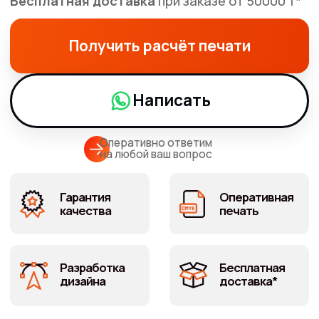
Оперативно ответим
на любой ваш вопрос
Гарантия
Оперативная
качества
печать
Разработка
Бесплатная
дизайна
доставка*
Закажите
изготовление
бейджей
для
вашего бизнеса
Когда нужны скорость и надёжность.
Бейджи с окном - дают возможность менять имя
сотрудника, при этом должность и Ваш логотип
остаются. Изготовление бейджей с окном - позволяет
экономить часть бюджета, при этом выглядят солидно,
и формируют корпоративный стиль.