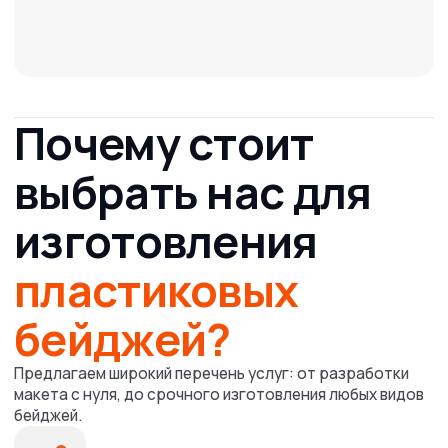
Новости и Статьи
Клиентам
БЫСТРЫЙ ЗАКАЗ
Требования к макетам
Политика конфиденциальности
Реквизиты
Адрес и телефон
типографии
По будням с 09:00 до 18:00
+7 727 31 001 62
+7 700 31 000 20
г. Алматы, ул. Макатаева 117Г
Расчёт заказа
info@pxl.kz
Рейтинг
4.9
2ГИС
© PrintOnline, 2011-2025
Все права защищены.
ВАЖНО!
Сайт носит исключительно информационный
характер и никакая информация, опубликованная на
нём, ни при каких условиях не является публичной
офертой.