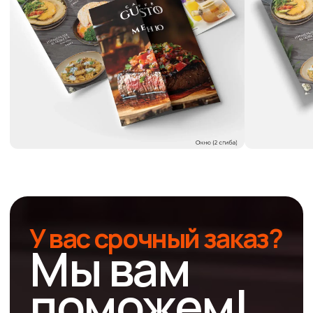
Почему стоит
выбрать нас для
печати меню?
Предлагаем широкий перечень услуг: от разработки
макета с нуля, до срочного изготовления любого
тиража
Высокое качество
продукции
Мы выбираем только качественные материалы
и строго контролируем вид продукции
Собственное