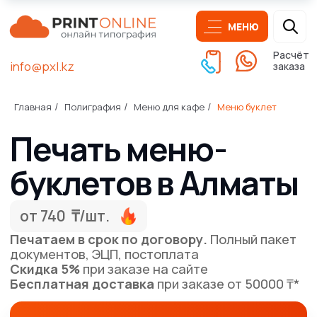
МЕНЮ
Расчёт
info@pxl.kz
заказа
Печать меню-
Главная
Полиграфия
Меню для кафе
Меню буклет
/
/
/
буклетов в Алматы
от 740 ₸/шт.
Печатаем в срок по договору.
Полный пакет
документов, ЭЦП, постоплата
Скидка 5%
при заказе на сайте
Бесплатная доставка
при заказе от 50000 ₸*
Получить расчёт печати
Написать
Оперативно ответим
на любой ваш вопрос