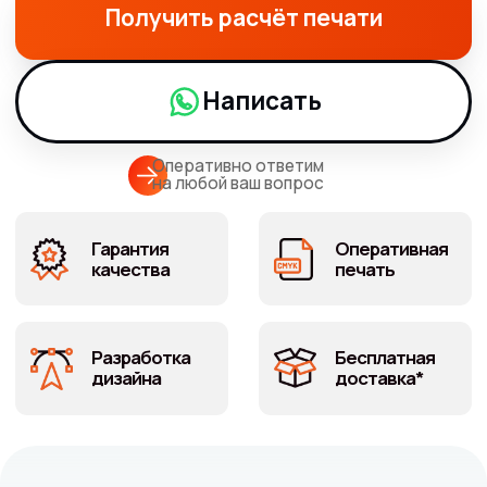
Гарантия
Оперативная
качества
печать
Разработка
Бесплатная
дизайна
доставка*
Рассчитать
стоимость
печати меню
Рассчитывайте заказ онлайн,
отслеживайте статусы заказа в личном
кабинете, копите бонусы и тратьте их на
следующий заказ.