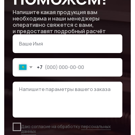
производство
Высокий контроль качества, снижение стоимости
и уменьшение сроков выполнения работы.
Низкая стоимость
продукции
Работаем без посредников
и с минимальной наценкой
Гарантия
сотрудничества
Работаем с 2011 года. В нашем арсенале сотни
довольных клиентов и тысячи выполненных заказов
Другая
продукция