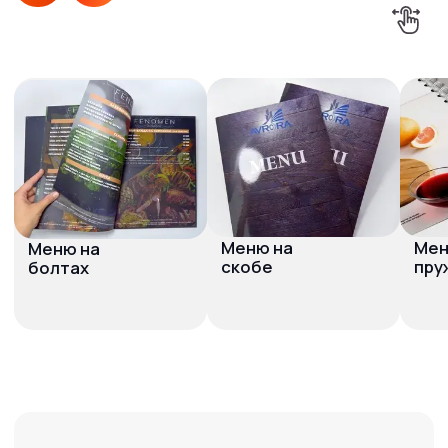
Связаться
с нами
Услуги
Полиграфия
Сувенирная продукция
Таблички и вывески
Бумажные пакеты
Широкоформатная печать
Бейджи
Печати и штампы
Рекламные конструкции
Гардеробные номерки
Информация
О нас
Наше портфолио