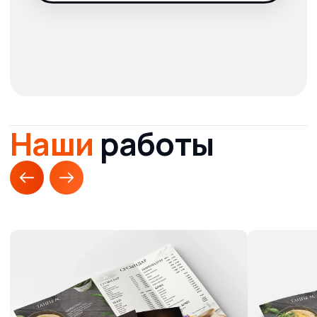
Требования для
печати
меню
Мы можем напечатать готовые макеты
или разработать дизайн с нуля.
При отправке макетов на печать,
проверьте их на соответствие
техническим требованиям.
Шрифты
Форматы
Цветовая
файлов
модель
pdf, eps,
переведены
tiff, png, cdr,
в кривые
psd
CMYK
Нужна помощь
Смотреть все
технические требования
к печати