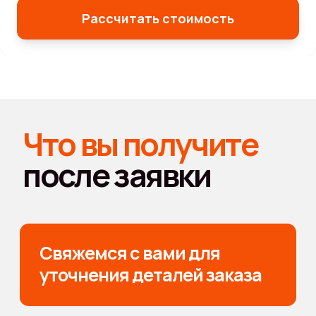
корпоративную
Рассчитать стоимость
историю,
сделать
оригинальный подарок
или обновить интерьер
офиса?
Если сравнить наш календарь-домик настольный
с другими видами корпоративной полиграфии, станет
ясно — он явно выигрывает по эффективности
и практичности. Конкуренты часто ограничиваются
стандартными шаблонами и минимальными вариантами
отделки. Мы предлагаем несколько размеров (210×110
мм, 105×110 мм, 210×165 мм), печать на плотной бумаге,
брендирование под любой корпоративный стиль,
дополнительные варианты отделки (глянцевое или
матовое ламинирование), а какое количество
индустрий используют эти календари… даже сложно
представить!
Корпоративные заказы?
Всё под контролем. Неважно,
нужна оперативная партия в 30 штук для внутреннего
использования, или несколько тысяч экземпляров — для
масштабной промо-кампании по всему Казахстану.
Можете разместить сразу несколько макетов,
использовать разные изображения для каждого
квартала, применить фирменные цвета и слоганы.