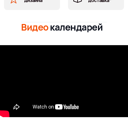
Видео
календарей
Настольный
календарь-домик
2026 с вашим
брендом –
максимальная
заметность 365
дней в году
Возможно, вы искали идеальный корпоративный
сувенир, который не просто выделяется, а стабильно
напоминает о вашей компании клиентам и партнерам
каждый день. Календарь настольный домик на 2026
год — решение для бизнеса, где важен результат. Ваш
бренд и корпоративные цвета на рабочем столе
клиента, в зоне заметности — это инвестиция, которая