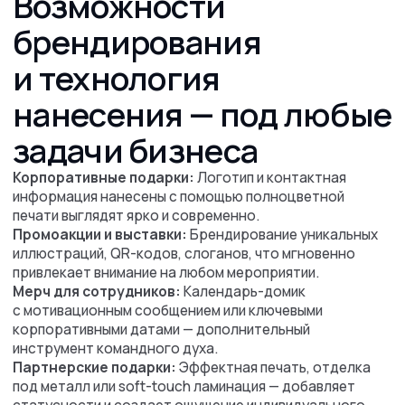
Почему стоит
выбрать нас для
печати
календарей?
Предлагаем широкий перечень услуг:
от разработки
макета с нуля, до срочного изготовления любого
тиража
Высокое качество
продукции
Мы выбираем только качественные материалы
и строго контролируем вид продукции
Собственное
производство
Высокий контроль качества, снижение стоимости
и уменьшение сроков выполнения работы.