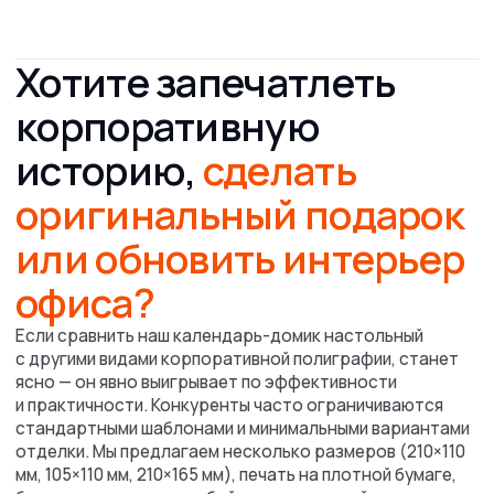
Перекидные календари
Календари квартальные
1 640.71 ₸/шт
1 915.15 ₸/шт
ПОДРОБНЕЕ
ПОДРОБНЕЕ
Вам необходим
дизайн
календаря?
Оставьте заявку, и наши дизайнеры
помогут вам создать уникальный
дизайн под ваши задачи.
Получите скидку 5% на дизайн
5%
любой продукции