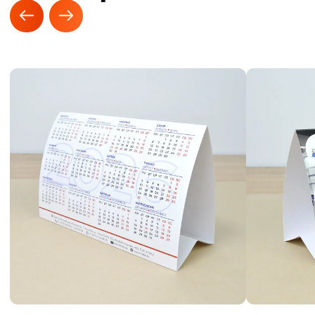
статусности и создает ощущение индивидуального
подхода.
Мы используем современные технологии:
полноцветная цифровая печать — для сложных
макетов; офсетная — при крупных тиражах; при
необходимости повышенной стойкости — возможны
варианты постпечатной обработки.
Другие варианты
календарей
1000 шт
40 шт