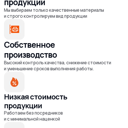
Таблички и вывески
Бумажные пакеты
Широкоформатная печать
Бейджи
Печати и штампы
Рекламные конструкции
Гардеробные номерки
Информация
О нас
Наше портфолио
Отзывы
Прайс
Вопрос-Ответ
Оплата/Доставка
Новости и Статьи
Клиентам
БЫСТРЫЙ ЗАКАЗ
Требования к макетам
Политика конфиденциальности
Реквизиты
Адрес и телефон
типографии
По будням с 09:00 до 18:00