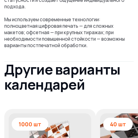
Низкая стоимость
продукции
Работаем без посредников
и с минимальной наценкой
Гарантия
сотрудничества
Работаем с 2011 года. В нашем арсенале сотни
довольных клиентов и тысячи выполненных заказов
Требования для
печати
календарей
Мы можем напечатать готовые макеты
или разработать дизайн с нуля.