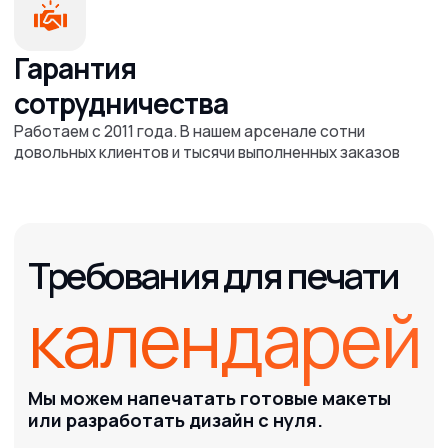
+7 727 31 001 62
+7 700 31 000 20
г. Алматы, ул. Макатаева 117Г
Расчёт заказа
info@pxl.kz
Рейтинг
4.9
2ГИС
© PrintOnline, 2011-2025
Все права защищены.
ВАЖНО!
Сайт носит исключительно информационный
характер и никакая информация, опубликованная на
нём, ни при каких условиях не является публичной
офертой.