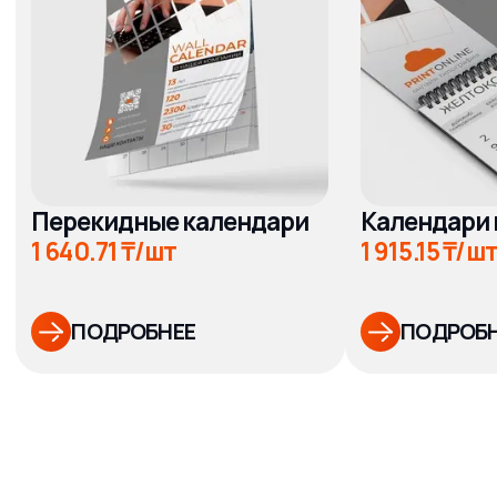
При отправке макетов на печать,
проверьте их на соответствие
техническим требованиям.
Шрифты
Форматы
Цветовая
файлов
модель
pdf, eps,
переведены
tiff, png, cdr,
в кривые
psd
CMYK
Нужна помощь
Смотреть все
технические требования
к печати
Ответы
на вопросы