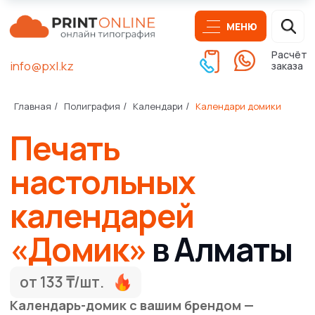
МЕНЮ
Расчёт
info@pxl.kz
заказа
Печать
Главная
Полиграфия
Календари
Календари домики
/
/
/
настольных
календарей
«Домик»
в Алматы
от 133 ₸/шт.
Календарь-домик с вашим брендом —
каждый день на виду, весь год в работе
Скидка 5%
при заказе на сайте
Бесплатная доставка
при заказе от 50000 ₸*
Получить расчёт печати