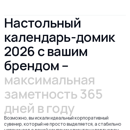
работает весь год без перерыва.
Преимущества? О, их больше, чем кажется
на первый взгляд! Настольные календари-домики —
это:
Практичность:
календарь-домик всегда под рукой —
для быстрой записи, напоминания, планирования.
Универсальность:
подойдет для любой отрасли
и размера компании — от стартапа до крупного
холдинга.
Максимальная узнаваемость бренда:
кастомизация
под ваш стиль, фирменная палитра и логотип.
Долговечность и эффективность:
сувенир, который
не теряет актуальности весь год и не отправляется
в ящик через неделю.
Рассчитать
стоимость
печати
календаря