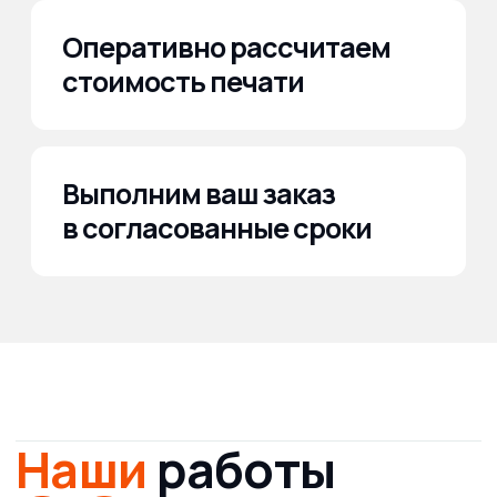
Настольный календарь домик на 2026 год —
лояльность клиентов и сотрудников гарантировано
растет.
У вас уже есть макет?
Отлично — примем в любом
популярном формате (pdf, eps, tiff, png, cdr, psd). Нет —
скоординируем разработку дизайна. Главное — ваш
бренд будет работать на вас!
Возможности
брендирования
и технология
нанесения — под любые
задачи бизнеса
Корпоративные подарки:
Логотип и контактная
информация нанесены с помощью полноцветной
печати выглядят ярко и современно.
Промоакции и выставки:
Брендирование уникальных
иллюстраций, QR-кодов, слоганов, что мгновенно
привлекает внимание на любом мероприятии.
Мерч для сотрудников:
Календарь-домик
с мотивационным сообщением или ключевыми
корпоративными датами — дополнительный
инструмент командного духа.
Партнерские подарки:
Эффектная печать, отделка
под металл или soft-touch ламинация — добавляет