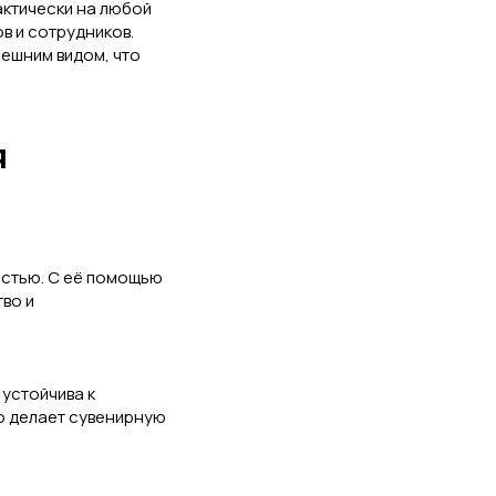
актически на любой
в и сотрудников.
ешним видом, что
я
остью. С её помощью
во и
 устойчива к
о делает сувенирную