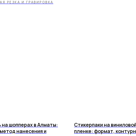
АЯ РЕЗКА И ГРАВИРОВКА
 на шопперах в Алматы:
Стикерпаки на винилово
 метод нанесения и
пленке: формат, контур