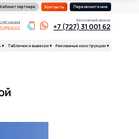
Кабинет партнера
Контакты
Перезвоните мне
Бесплатный звонок
счёт заказа
+7 (727) 31 001 62
nfo@pxl.kz
 ▾
Таблички и вывески ▾
Рекламные конструкции ▾
ой