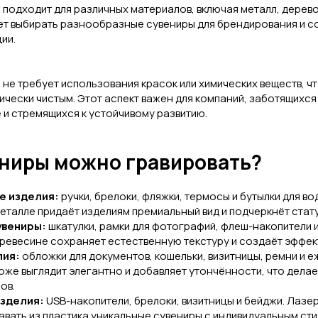
подходит для различных материалов, включая металл, дерево,
яет выбирать разнообразные сувениры для брендирования и с
ии.
не требует использования красок или химических веществ, чт
чески чистым. Этот аспект важен для компаний, заботящихся
 и стремящихся к устойчивому развитию.
ениры можно гравировать?
е изделия:
ручки, брелоки, фляжки, термосы и бутылки для в
металле придаёт изделиям премиальный вид и подчеркнёт стат
увениры:
шкатулки, рамки для фотографий, флеш-накопители и
древесине сохраняет естественную текстуру и создаёт эффек
лия:
обложки для документов, кошельки, визитницы, ремни и е
оже выглядит элегантно и добавляет утончённости, что делае
ов.
изделия:
USB-накопители, брелоки, визитницы и бейджи. Лазе
авать из пластика уникальные сувениры с индивидуальным сти