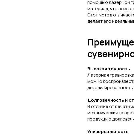
помощью лазерной гр
материал, что позвол
Этот метод отличает
делает его идеальны
Преимущес
сувенирно
Высокая точность
Лазерная гравировка
можно воспроизвести
детализированность.
Долговечность и с
В отличие от печати и
механическим повреж
продукцию долговеч
Универсальность