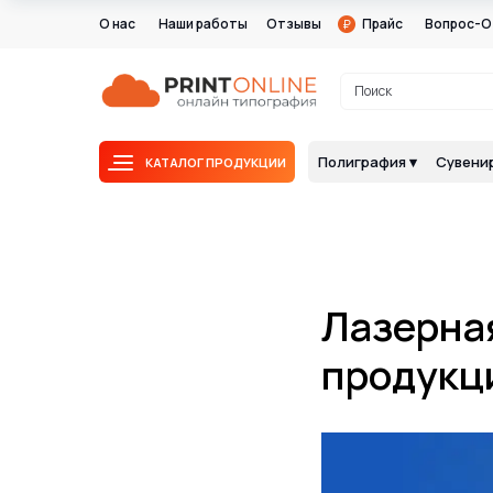
О нас
Наши работы
Отзывы
Прайс
Вопрос-О
Поиск
Полиграфия ▾
Сувенир
КАТАЛОГ ПРОДУКЦИИ
Лазерная
продукц