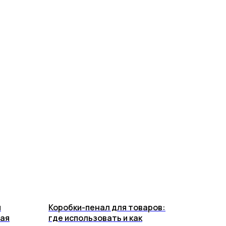
й
Коробки-пенал для товаров:
ная
где использовать и как