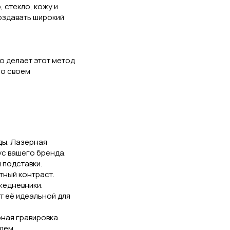
 стекло, кожу и
оздавать широкий
о делает этот метод
 о своем
оды. Лазерная
ус вашего бренда.
 подставки.
тный контраст.
жедневники.
т её идеальной для
рная гравировка
лем.