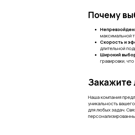
Почему вы
Непревзойденн
максимальной т
Скорость и эф
длительной под
Широкий выбо
гравировки, чт
Закажите 
Наша компания предл
уникальность вашего
для любых задач. Свя
персонализированные