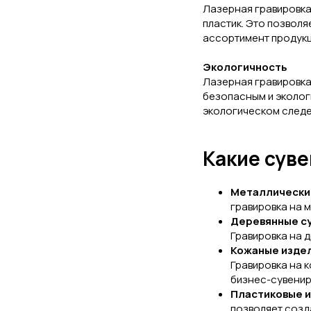
Лазерная гравировка 
пластик. Это позвол
ассортимент продукц
Экологичность
Лазерная гравировка 
безопасным и экологи
экологическом следе
Какие сув
Металлически
гравировка на 
Деревянные с
Гравировка на 
Кожаные изде
Гравировка на к
бизнес-сувенир
Пластиковые 
позволяет созд