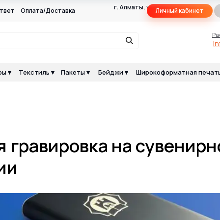
г. Алматы, ул.Макатаева
твет
Оплата/Доставка
Личный кабинет
117Г, оф. 105Г
Ра
i
ы ▾
Текстиль ▾
Пакеты ▾
Бейджи ▾
Широкоформатная печать
 гравировка на сувенирн
ии