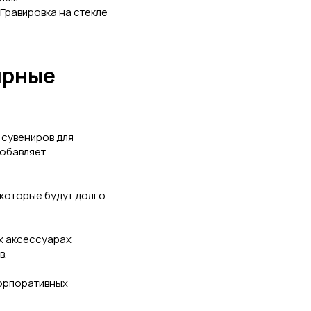
 Гравировка на стекле
ярные
сувениров для
добавляет
 которые будут долго
х аксессуарах
в.
корпоративных