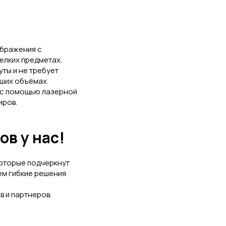
ображения с
елких предметах.
ты и не требует
ьших объёмах.
 с помощью лазерной
иров.
в у нас!
которые подчеркнут
ем гибкие решения
в и партнеров.