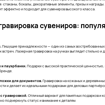
л:
стаканы, бокалы, декоративные элементы, призы и награды.
ит эффектно и подходит для сувениров высокого класса.
гравировка сувениров: попул
.
Пишущие принадлежности — один из самых востребованных 
 встреч. Лазерная гравировка на ручках выглядит стильно и 
 и пауэрбанки.
Подарки с высокой практической ценностью,
бренде.
бложки для документов.
Гравировка на кожаных и деревянны
сти и делает их идеальными подарками для деловых партнёро
 с гравировкой.
Отличный вариант для памятных подарков и 
но подчеркнуть статус и внимание к деталям.