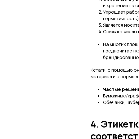
и хранении на 
Упрощает работ
герметичность)
Является носит
Снижает число 
На многих площ
предпочитает к
брендированно
Кстати, с помощью о
материал и оформлен
Частые решени
Бумажные/крафт
Обечайки, шубе
4. Этикетк
соответст