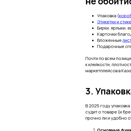
не обойти
Упаковка (
коро
Этикетки и стик
Бирки, ярлыки, 
Карточки благод
Вложенные
лис
Подарочные отк
Почти по всем позиц
к клейкости, плотнос
маркетплейсов в Каз
3. Упаковк
В 2025 году упаковка
судит о товаре (и бр
прочно ли и удобно о
Основные функ