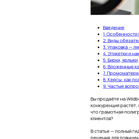
Введение
1. Особенности
2. Виды обязат
3. Упаковка — л
4. Этикетки и н
5. Бирки, ярлык
6. Вложенные ка
7. Промоматери
8. Кейсы: как п
9. Частые вопр
Вы продаёте на Wildb
конкуренция растёт, 
что грамотная полигр
клиентов?
В статье — полный ги
решения для повышен