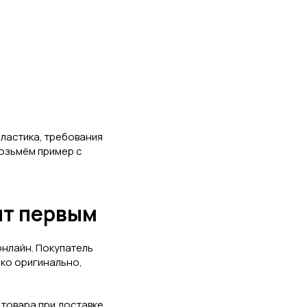
пластика, требования
возьмём пример с
дит первым
 онлайн. Покупатель
лько оригинально,
товара при доставке