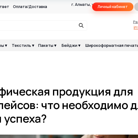
г. Алматы, ул.Макатаева
твет
Оплата/Доставка
Личный кабинет
117Г, оф. 105Г
Ра
i
ы ▾
Текстиль ▾
Пакеты ▾
Бейджи ▾
Широкоформатная печать
фическая продукция для
лейсов: что необходимо 
 успеха?