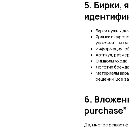
5. Бирки,
идентифик
Бирки нужны дл
Ярлыки и европ
упаковки — вы ч
Информация, об
Артикул, размер
Символы ухода 
Логотип бренда
Материалы варь
решений. Всё за
6. Вложенн
purchase”
Да, многое решает ф