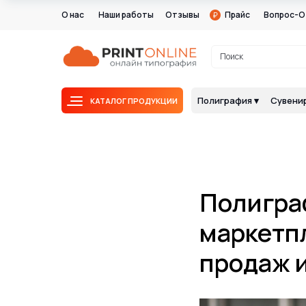
О нас
Наши работы
Отзывы
Прайс
Вопрос-О
Поиск
Полиграфия ▾
Сувенир
КАТАЛОГ ПРОДУКЦИИ
Полигра
маркетп
продаж и