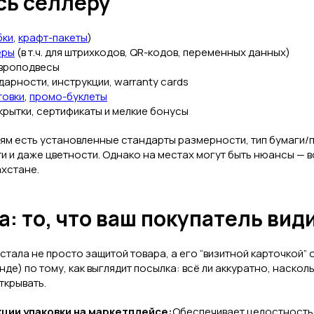
сь селлеру
бки
,
крафт-пакеты
)
еры
(в т.ч. для штрихкодов, QR-кодов, переменных данных)
европодвесы
арности, инструкции, warranty cards
товки
,
промо-буклеты
рытки, сертификаты и мелкие бонусы
иям есть установленные стандарты размерности, тип бумаги/
ти и даже цветности. Однако на местах могут быть нюансы — 
ахстане.
а: то, что ваш покупатель ви
 стала не просто защитой товара, а его “визитной карточкой”
енде) по тому, как выглядит посылка: всё ли аккуратно, наско
ткрывать.
ции упаковки на маркетплейсе:
Обеспечивает целостность 