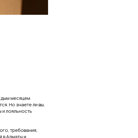
аждым месяцем
я. Но знаете ли вы,
ы и лояльность
ого, требования,
 в Алматы и