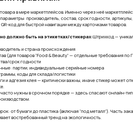
 товара в мире маркетплейсов. Именно через неё маркетплейс
параметры: производитель, состав, срок годности, артикулы
, QR-код для быстрой навигации между карточками товаров.
но должно быть на этикетках/стикерах:
Штрихкод — уника
зводитель и страна происхождения
тав (для товаров “Food & Beauty” — отдельные требования по
тва/срок годности
ные: партии, индивидуальные серийные номера
граммы, коды для склада/логистики
и и адгезия клея — критически важны, иначе стикер может от
е.
 часто нужны в срочном порядке — здесь спасают онлайн-ти
роизводством.
ок: от бумаги до пластика (включая “под металл”). Часть зака
ивает востребованный тренд на экологичность.