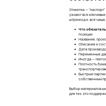
Этикетка — “паспорт”
узнают все ключевые 
штрихкод и, всё чаще
Что обязатель
позиции
Название, прои
Описание и сос
Дата производс
Переменные дан
Иногда — пикто
Плотность бумаг
транспортировк
Быстрые партии
собственным п
Выбор материалов шир
для тех, кто поддерж