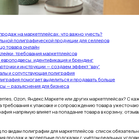
 продаж на маркетплейсах: что важно учесть?
ельной полиграфической продукции для селлеров
ицо товара онлайн
аклейки: требования маркетплейсов
и, европодвесы: идентификация и брендинг
рточки и инструкции — создаем эффект “вау”
алы и сопутствующая полиграфия
олиграфия помогает выделиться и продавать больше
осы — разъяснения для бизнеса
erries, Ozon, Яндекс.Маркете или других маркетплейсах? С к
а требования к упаковке и сопровождению товара ужесточаютс
афия напрямую влияет на попадание товара в корзину, отзыв
д по видам полиграфии для маркетплейсов: список обязательн
ия продаж и экспертные подсказки с учётом реальных условий