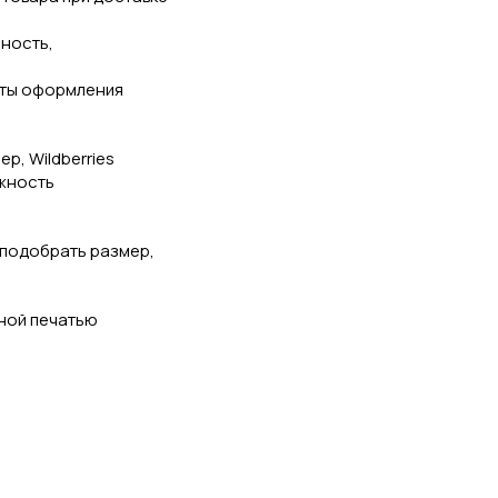
чность,
нты оформления
р, Wildberries
ожность
 подобрать размер,
ной печатью