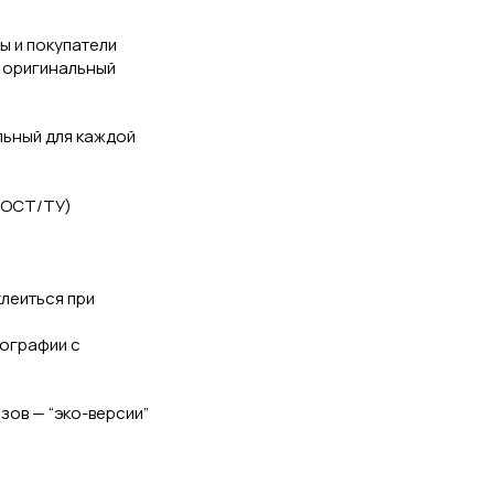
ы и покупатели
, оригинальный
льный для каждой
 ГОСТ/ТУ)
клеиться при
пографии с
зов — “эко-версии”