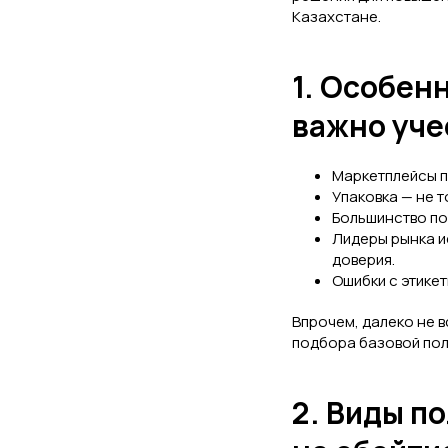
Казахстане.
1. Особен
важно уче
Маркетплейсы п
Упаковка — не т
Большинство по
Лидеры рынка 
доверия.
Ошибки с этикет
Впрочем, далеко не 
подбора базовой поли
2. Виды п