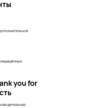
нты
 дополнительной
гозащищённых
ank you for
ость
проводительная