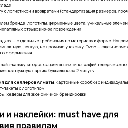
складе
у с логистикой и возвратами (стандартизация размеров, про
елем бренда: логотипы, фирменные цвета, уникальные элеме
негативных отзывов из-за повреждений
адках — отдельные требования по материалу и форме. Наприме
омпактную, легкую, но прочную упаковку. Ozon — еще и возм
го оформления.
нлайн-калькуляторов современных типографий теперь можно
ие под нужную партию буквально за 2 минуты.
я для селлеров Алматы:
Картонные коробки с индивидуаль
-пакеты с логотипом
ры, хедеры для экономичной брендировки
и и наклейки: must have для
вия правилам