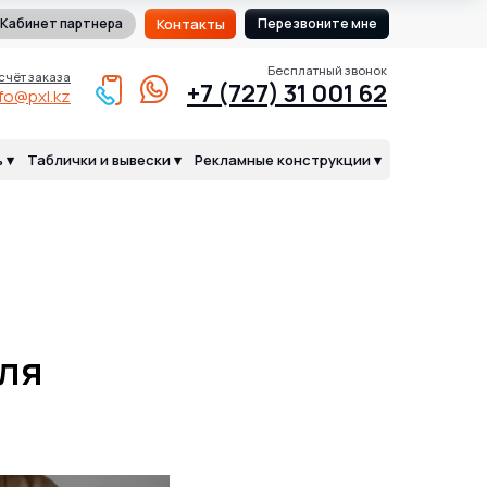
Кабинет партнера
Контакты
Перезвоните мне
Бесплатный звонок
счёт заказа
+7 (727) 31 001 62
nfo@pxl.kz
 ▾
Таблички и вывески ▾
Рекламные конструкции ▾
для