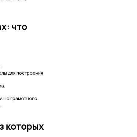
х: что
.
лы для построения
ра.
точно грамотного
.
з которых