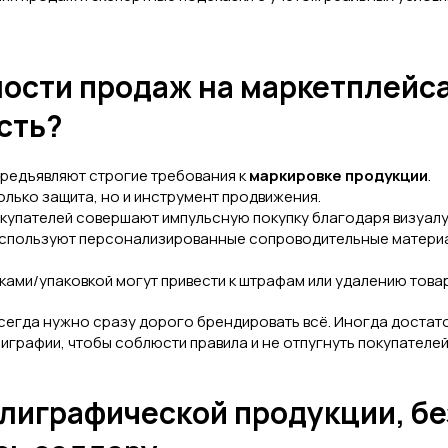
ности продаж на маркетплейса
сть?
редъявляют строгие требования к
маркировке продукции
.
олько защита, но и инструмент продвижения.
купателей совершают импульсную покупку благодаря визуалу
используют персонализированные сопроводительные материа
ками/упаковкой могут привести к штрафам или удалению това
всегда нужно сразу дорого брендировать всё. Иногда доста
графии, чтобы соблюсти правила и не отпугнуть покупателей
олиграфической продукции, бе