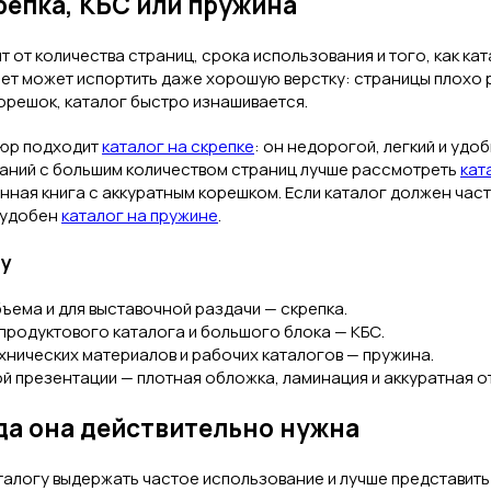
репка, КБС или пружина
т от количества страниц, срока использования и того, как кат
ет может испортить даже хорошую верстку: страницы плохо 
корешок, каталог быстро изнашивается.
юр подходит
каталог на скрепке
: он недорогой, легкий и удо
аний с большим количеством страниц лучше рассмотреть
кат
енная книга с аккуратным корешком. Если каталог должен час
 удобен
каталог на пружине
.
ру
ъема и для выставочной раздачи — скрепка.
продуктового каталога и большого блока — КБС.
ехнических материалов и рабочих каталогов — пружина.
й презентации — плотная обложка, ламинация и аккуратная о
да она действительно нужна
талогу выдержать частое использование и лучше представить 