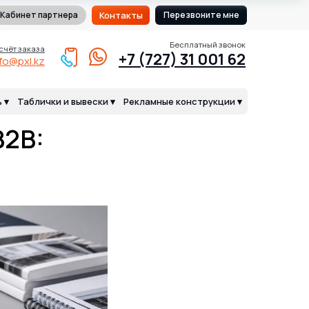
Кабинет партнера
Контакты
Перезвоните мне
Бесплатный звонок
счёт заказа
+7 (727) 31 001 62
nfo@pxl.kz
 ▾
Таблички и вывески ▾
Рекламные конструкции ▾
B2B: