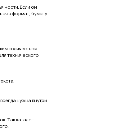
чности. Если он
ься в формат, бумагу
льшим количеством
 Для технического
екста.
 всегда нужна внутри
ок. Так каталог
ого.