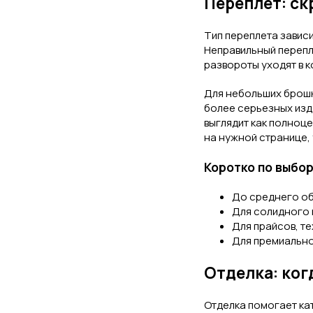
Переплет: ск
Тип переплета зависи
Неправильный перепл
развороты уходят в 
Для небольших брош
более серьезных изд
выглядит как полноц
на нужной странице,
Коротко по выбо
До среднего об
Для солидного 
Для прайсов, т
Для премиально
Отделка: ког
Отделка помогает ка