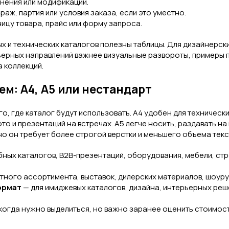
нения или модификации.
аж, партия или условия заказа, если это уместно.
ицу товара, прайс или форму запроса.
х и технических каталогов полезны таблицы. Для дизайнерск
ьерных направлений важнее визуальные развороты, примеры 
 коллекций.
ем: А4, А5 или нестандарт
го, где каталог будут использовать. А4 удобен для технически
то и презентаций на встречах. А5 легче носить, раздавать на 
 но он требует более строгой верстки и меньшего объема текс
ных каталогов, B2B-презентаций, оборудования, мебели, ст
тного ассортимента, выставок, дилерских материалов, шоуру
ормат
— для имиджевых каталогов, дизайна, интерьерных реш
когда нужно выделиться, но важно заранее оценить стоимост