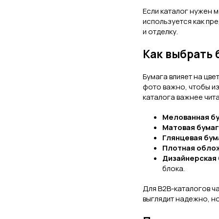
Если каталог нужен 
используется как пре
и отделку.
Как выбрать 
Бумага влияет на цве
фото важно, чтобы из
каталога важнее чит
Мелованная б
Матовая бума
Глянцевая бум
Плотная обло
Дизайнерская 
блока.
Для B2B-каталогов ча
выглядит надежно, н