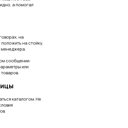
лидно, а помогал
говорах, на
, положить на стойку,
я менеджера.
ном сообщении:
параметры или
 товаров.
ницы
аться каталогом. Не
словия
ов.