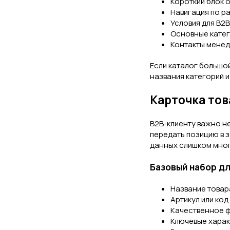
Короткий блок 
Навигация по р
Условия для B2B
Основные катег
Контакты менедж
Если каталог большой
названия категорий 
Карточка тов
B2B-клиенту важно н
передать позицию в 
данных слишком мног
Базовый набор дл
Название товара
Артикул или код
Качественное ф
Ключевые характ