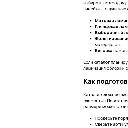
выбирать под задачу,
линейки — ощущение с
Матовая лами
Глянцевая ла
Выборочный л
Фольгировани
материалов.
Биговка
помога
Если каталог планирую
ламинация обложки о
Как подготов
Каталог сложнее лист
элементов. Перед печ
размере может стоит
Проверьте поря
Сверьте артикул