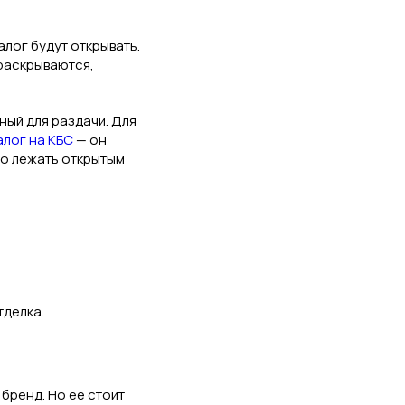
алог будут открывать.
раскрываются,
бный для раздачи. Для
алог на КБС
— он
то лежать открытым
тделка.
бренд. Но ее стоит