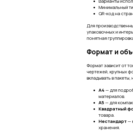
Варианты испол
Минимальный тир
QR-код на стран
Для производственны
упаковочных и интер
понятная группировка
Формат и объ
Формат зависит от то
чертежей, крупных фо
вкладывать в пакеты,
А4
— для подроб
материалов.
А5
— для компак
Квадратный ф
товара.
Нестандарт
— 
хранения.