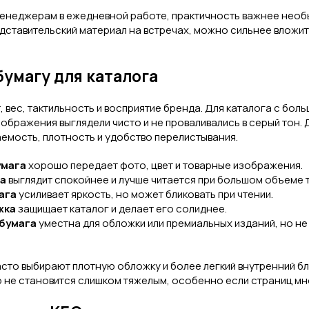
менеджерам в ежедневной работе, практичность важнее необы
дставительский материал на встречах, можно сильнее вложит
бумагу для каталога
т, вес, тактильность и восприятие бренда. Для каталога с бо
ображения выглядели чисто и не проваливались в серый тон.
аемость, плотность и удобство перелистывания.
умага
хорошо передает фото, цвет и товарные изображения.
га
выглядит спокойнее и лучше читается при большом объеме т
ага
усиливает яркость, но может бликовать при чтении.
жка
защищает каталог и делает его солиднее.
бумага
уместна для обложки или премиальных изданий, но не
сто выбирают плотную обложку и более легкий внутренний бл
о не становится слишком тяжелым, особенно если страниц мн