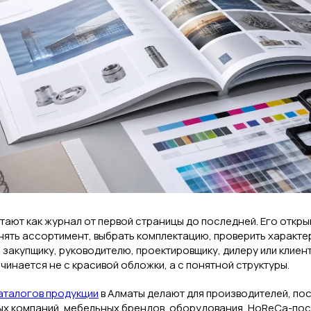
тают как журнал от первой страницы до последней. Его откр
нять ассортимент, выбрать комплектацию, проверить характе
закупщику, руководителю, проектировщику, дилеру или клиен
чинается не с красивой обложки, а с понятной структуры.
каталогов продукции
в Алматы делают для производителей, по
ых компаний, мебельных брендов, оборудования, HoReCa-пос