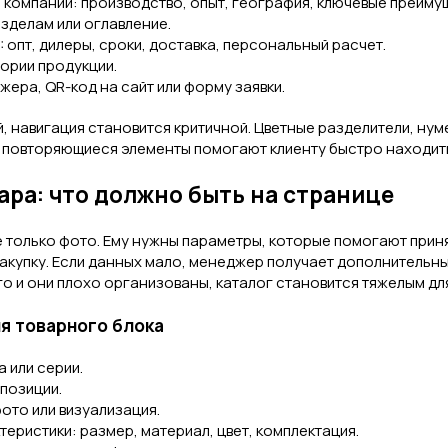
о компании: производство, опыт, география, ключевые преиму
азделам или оглавление.
: опт, дилеры, сроки, доставка, персональный расчет.
ории продукции.
ера, QR-код на сайт или форму заявки.
, навигация становится критичной. Цветные разделители, нум
и повторяющиеся элементы помогают клиенту быстро находит
ара: что должно быть на странице
е только фото. Ему нужны параметры, которые помогают прин
закупку. Если данных мало, менеджер получает дополнительны
о и они плохо организованы, каталог становится тяжелым для
я товарного блока
 или серии.
 позиции.
ото или визуализация.
еристики: размер, материал, цвет, комплектация.