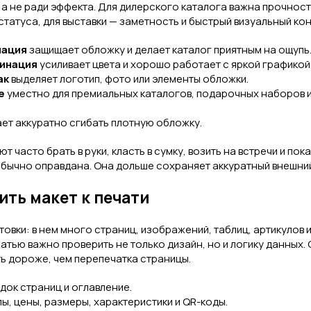
 а не ради эффекта. Для дилерского каталога важна прочност
татуса, для выставки — заметность и быстрый визуальный кон
нация
защищает обложку и делает каталог приятным на ощупь
минация
усиливает цвета и хорошо работает с яркой графикой
ак
выделяет логотип, фото или элементы обложки.
е
уместно для премиальных каталогов, подарочных наборов и
ет аккуратно сгибать плотную обложку.
т часто брать в руки, класть в сумку, возить на встречи и пок
бычно оправдана. Она дольше сохраняет аккуратный внешний
ить макет к печати
овки: в нем много страниц, изображений, таблиц, артикулов
атью важно проверить не только дизайн, но и логику данных. 
ь дороже, чем перепечатка страницы.
док страниц и оглавление.
ы, цены, размеры, характеристики и QR-коды.