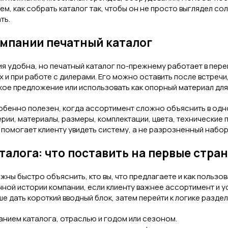
м, как собрать каталог так, чтобы он не просто выглядел со
ть.
мпании печатный каталог
я удобна, но печатный каталог по-прежнему работает в пере
х и при работе с дилерами. Его можно оставить после встречи
кое предложение или использовать как опорный материал дл
обенно полезен, когда ассортимент сложно объяснить в од
рии, материалы, размеры, комплектации, цвета, технические 
 помогает клиенту увидеть систему, а не разрозненный набор
талога: что поставить на первые стра
ны быстро объяснить, кто вы, что предлагаете и как пользов
нной истории компании, если клиенту важнее ассортимент и у
е дать короткий вводный блок, затем перейти к логике раздел
анием каталога, отраслью и годом или сезоном.