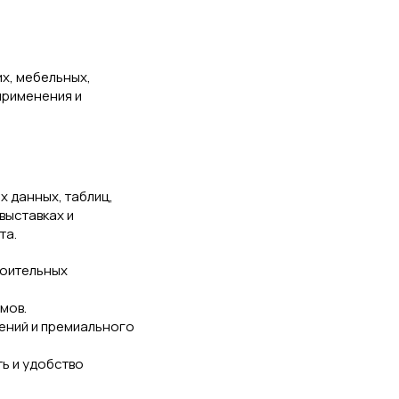
их, мебельных,
применения и
х данных, таблиц,
выставках и
та.
роительных
мов.
ений и премиального
ь и удобство