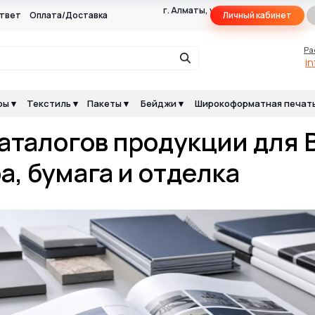
г. Алматы, ул.Макатаева
твет
Оплата/Доставка
Личный кабинет
117Г, оф. 105Г
Ра
i
ы ▾
Текстиль ▾
Пакеты ▾
Бейджи ▾
Широкоформатная печать
аталогов продукции для 
а, бумага и отделка