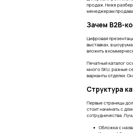
продаж. Ниже разбере
менеджерам продава
Зачем B2B-ко
Цифровая презентаци
выставках, в шоурума
вложить в коммерчес
Печатный каталог ос
много SKU, разные се
варианты отделки. Он
Структура ка
Первые страницы долж
стоит начинать с дли
сотрудничества. Лучш
Обложка с назв